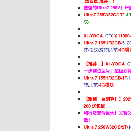
送包鼠 推荐！！
更强的Ultra7 258
Ultra7 258V/32G/1T/
14″
紋/
X1-YOGA
CT0
￥1100
Ultra 7 165U/32GB
/512
芽/指紋/旋转屏/笔/
4G模
【推荐！】X1-YOGA
C
一步到位型号！超级划
Ultra 7 155H/32GB/1T
/1
转屏/笔/
4G模块
【新到！巨划算！】2025 X
200 送包鼠
和行货差价巨大！又轻又能
量！
Ultra 7 258V/32GB/2T/
1