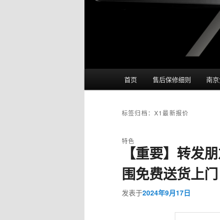
主菜单
首页
售后保修细则
南京
跳至主内容区域
跳至副内容区域
标签归档：
X1最新报价
特色
【重要】转发朋
围免费送货上门
发表于
2024年9月17日