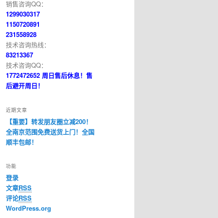
销售咨询QQ：
1299030317
1150720891
231558928
技术咨询热线：
83213367
技术咨询QQ：
1772472652 周日售后休息！售
后避开周日！
近期文章
【重要】转发朋友圈立减200！
全南京范围免费送货上门！全国
顺丰包邮！
功能
登录
文章
RSS
评论
RSS
WordPress.org