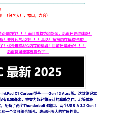
——————————————————————-
！
！​（包含大厂，禄口，六合）
特别是内存！！！而且看趋势和新闻，后面还要继续涨！
价！要换代的尽快！！！真话！搜搜内存价格得疯！
起步了！优先选择32G内存的机器！目前还是原价！！！
后面货可能都要提价了！
kPad X1 Carbon型号——Gen 13 Aura版。这款笔记本
处仅有8.08毫米，被誉为超轻薄设计的巅峰之作。尽管体积
了两个Thunderbolt 4端口、两个USB-A 3.2 Gen 1
1端口和一个音频组合插孔，表现出强大的扩展性能。