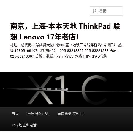
搜
索
南京，上海-本本天地 ThinkPad 联
想 Lenovo 17年老店！
地址：成贤街50号成贤大厦3楼306室（地铁三号线浮桥站1号出口） 热
线:15805169107（微信同号） 025-83213865 025-83221283 售后
025-83213367 美版，港版，港行 港货，水货THINKPAD代购
主菜单
首页
售后保修细则
南京免费送货上门
跳至主内容区域
跳至副内容区域
公司地址和电话