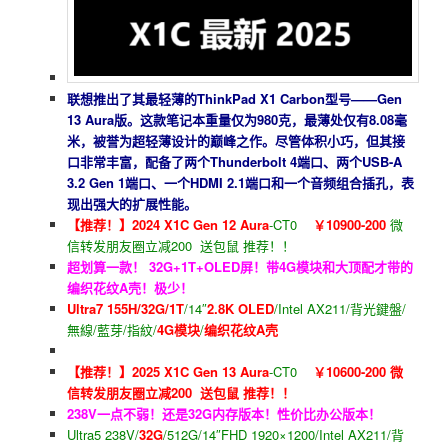
联想推出了其最轻薄的ThinkPad X1 Carbon型号——Gen
13 Aura版。这款笔记本重量仅为980克，最薄处仅有8.08毫
米，被誉为超轻薄设计的巅峰之作。尽管体积小巧，但其接
口非常丰富，配备了两个Thunderbolt 4端口、两个USB-A
3.2 Gen 1端口、一个HDMI 2.1端口和一个音频组合插孔，表
现出强大的扩展性能。
【推荐！】2024 X1C Gen 12 Aura
-CT0
￥10900-200
微
信转发朋友圈立减200 送包鼠 推荐！！
超划算一款！ 32G+1T+OLED屏！带4G模块和大顶配才带的
编织花纹A壳！极少！
Ultra7 155H/32G/1T
/14″
2.8K OLED
/Intel AX211/背光鍵盤/
無線/藍芽/指紋/
4G模块
/
编织花纹A壳
【推荐！】2025 X1C Gen 13 Aura
-CT0
￥10600-200 微
信转发朋友圈立减200 送包鼠 推荐！！
238V一点不弱！还是32G内存版本！性价比办公版本！
Ultra5 238V/
32G
/512G/14″FHD 1920×1200/Intel AX211/背