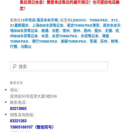
售后周日休息！需要来店售后的避开周日！也可提前电话确
定！
发表在
15年老店-南京本本天地
|
标签有
LENOVO
、
THINKPAD
、
X1C
、
X1最新报价
、
上海IBM水货笔记本
、
南京THINKPAD港货
、
南京本本天
地IBM水货笔记本
、
南通
、
合肥
、
常州
、
徐州
、
扬州
、
报价
、
无锡
、
杭
州IBM水货笔记本
、
水货
、
水货THINKPAD
、
水货笔记本
、
港版
THINKPAD
、
港行THINKPAD
、
美版THINKPAD
、
芜湖
、
苏州
、
蚌埠
、
行情
、
马鞍山
搜索
联系方式
地址：
成贤街50号成贤大厦3楼306
联系电话：
83213865
销售咨询热线：
83221283
15805169107（微信同号）