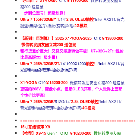
【推荐！】X1-YOGA
CT0
￥11700-200
微信转发朋友圈立
减200 送包鼠
一步到位型号！超级划算！
Ultra 7 155H/32GB/1T
/14″
2.8k OLED触控
/Intel AX211/背光
鍵盤/無線/藍芽/指紋/旋转屏/笔/
4G模块
【新到！巨划算！】2025 X1-YOGA-2025
CT0
￥13800-200
微信转发朋友圈立减200 送包鼠
和行货差价巨大！又轻又能旋转做平板！U7+32G+2T!!!性价
比最高版本！极少量！
Ultra 7 258V/32GB/2T/
14″1900X1200
触控！
/Intel AX211/背
光鍵盤/無線/藍芽/指紋/旋转屏/笔
X1-YOGA
CT0
￥15200-200
微信转发朋友圈立减200 送包鼠
更强的268V，硬盘小点，但是OLED屏幕，个人觉得上面那
个性价比更高！
Ultra 7 268V/32GB/
512G/14″
2.8k OLED触控
/Intel AX211/
背光鍵盤/無線/藍芽/指紋/旋转屏/笔/
4G模块
===============================================
15寸顶级轻薄 X9
【推荐】X9-15
Gen 1 CTO
￥10200-200
微信转发朋友圈