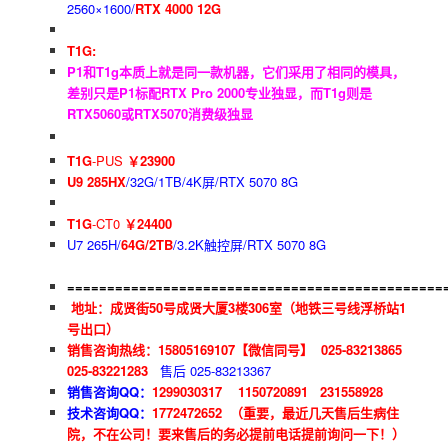
2560×1600/
RTX 4000 12G
T1G:
P1和T1g本质上就是同一款机器，它们采用了相同的模具，
差别只是P1标配RTX Pro 2000专业独显，而T1g则是
RTX5060或RTX5070消费级独显
T1G
-PUS
￥23900
U9 285HX
/32G/1TB/4K屏/RTX 5070 8G
T1G
-CT0
￥24400
U7 265H/
64G/2TB
/3.2K触控屏/RTX 5070 8G
===============================================
地址：成贤街50号成贤大厦3楼306室
（地铁三号线浮桥站1
号出口）
销售咨询热线：
15805169107【微信同号】
025-83213865
025-83221283
售后 025-83213367
销售咨询QQ：
1299030317 1150720891 231558928
技术咨询QQ：
1772472652 （重要，最近几天售后生病住
院，不在公司！要来售后的务必提前电话提前询问一下！）